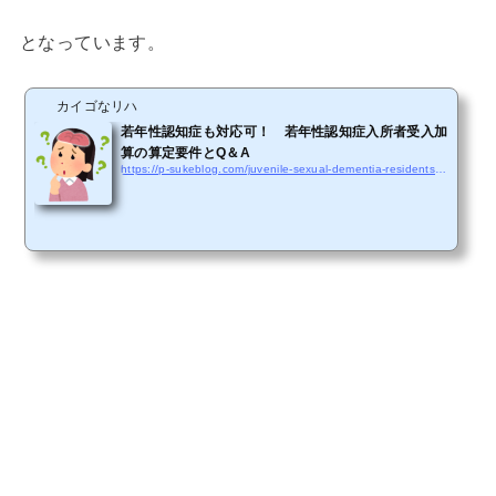
となっています。
カイゴなリハ
若年性認知症も対応可！ 若年性認知症入所者受入加
算の算定要件とQ＆A
https://p-sukeblog.com/juvenile-sexual-dementia-residents-accepted-addition