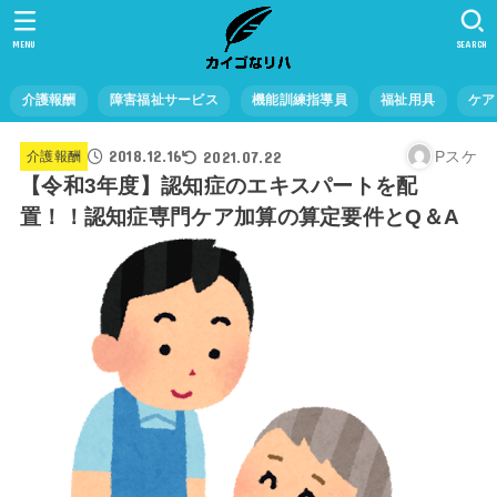
MENU
SEARCH
介護報酬
障害福祉サービス
機能訓練指導員
福祉用具
ケア
2018.12.16
2021.07.22
Pスケ
介護報酬
【令和3年度】認知症のエキスパートを配
置！！認知症専門ケア加算の算定要件とQ＆A