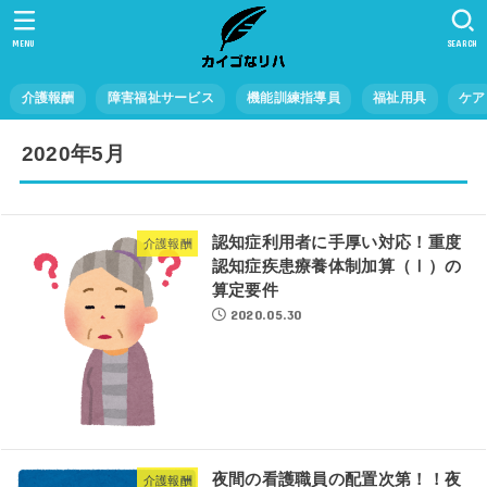
MENU
SEARCH
介護報酬
障害福祉サービス
機能訓練指導員
福祉用具
ケア
2020年5月
認知症利用者に手厚い対応！重度
介護報酬
認知症疾患療養体制加算（Ⅰ）の
算定要件
2020.05.30
夜間の看護職員の配置次第！！夜
介護報酬