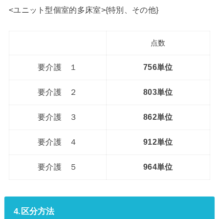
<ユニット型個室的多床室>{特別、その他}
点数
要介護 １
756単位
要介護 ２
803単位
要介護 ３
862単位
要介護 ４
912単位
要介護 ５
964単位
4.区分方法