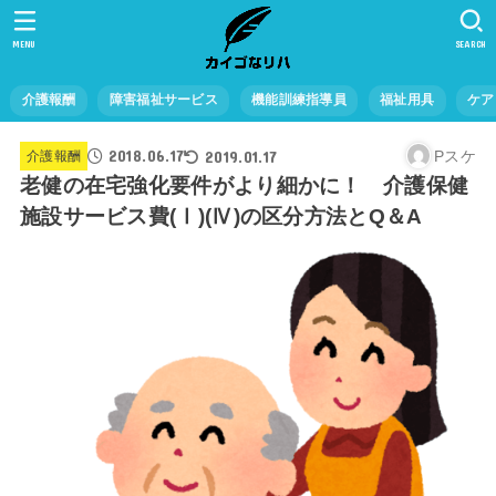
MENU
SEARCH
介護報酬
障害福祉サービス
機能訓練指導員
福祉用具
ケア
2018.06.17
2019.01.17
Pスケ
介護報酬
老健の在宅強化要件がより細かに！ 介護保健
施設サービス費(Ⅰ)(Ⅳ)の区分方法とQ＆A