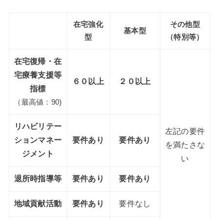
在宅強化
その他型
基本型
型
（特別等）
在宅復帰・在
宅療養支援等
６０以上
２０以上
指標
（最高値：90)
リハビリテー
左記の要件
ションマネー
要件あり
要件あり
を満たさな
ジメント
い
退所時指導等
要件あり
要件あり
地域貢献活動
要件あり
要件なし