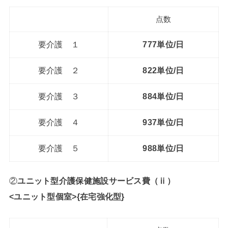
点数
要介護 １
777単位/日
要介護 ２
822単位/日
要介護 ３
884単位/日
要介護 ４
937単位/日
要介護 ５
988単位/日
②
ユニット型介護保健施設サービス費（ⅱ）
<ユニット型個室>{在宅強化型}