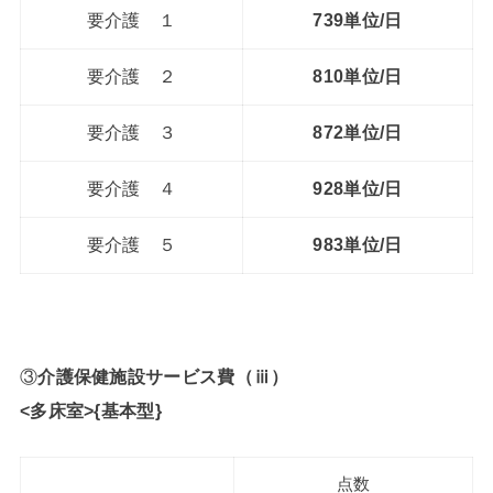
要介護 １
739単位/日
要介護 ２
810単位/日
要介護 ３
872単位/日
要介護 ４
928単位/日
要介護 ５
983単位/日
③
介護保健施設サービス費（ⅲ）
<多床室>{基本型}
点数