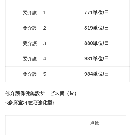
要介護 １
771単位/日
要介護 ２
819単位/日
要介護 ３
880単位/日
要介護 ４
931単位/日
要介護 ５
984単位/日
④
介護保健施設サービス費（ⅳ）
<多床室>{在宅強化型}
点数