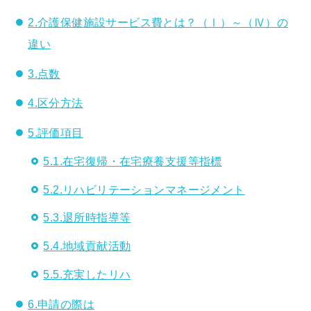
2.介護保健施設サービス費とは？（Ⅰ）～（Ⅳ）の
違い
3.点数
4.区分方法
5.評価項目
5.1.在宅復帰・在宅療養支援等指標
5.2.リハビリテーションマネージメント
5.3.退所時指導等
5.4.地域貢献活動
5.5.充実したリハ
6.申請の際は