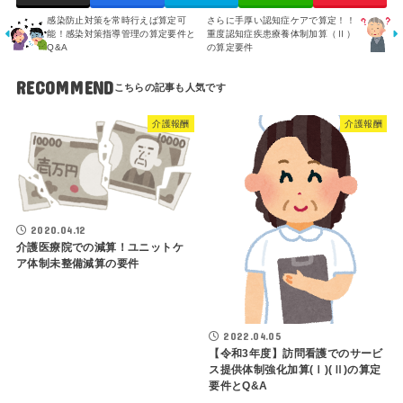
感染防止対策を常時行えば算定可
さらに手厚い認知症ケアで算定！！
能！感染対策指導管理の算定要件と
重度認知症疾患療養体制加算（Ⅱ）
Q&A
の算定要件
RECOMMEND
介護報酬
介護報酬
2020.04.12
介護医療院での減算！ユニットケ
ア体制未整備減算の要件
2022.04.05
【令和3年度】訪問看護でのサービ
ス提供体制強化加算(Ⅰ)(Ⅱ)の算定
要件とQ&A