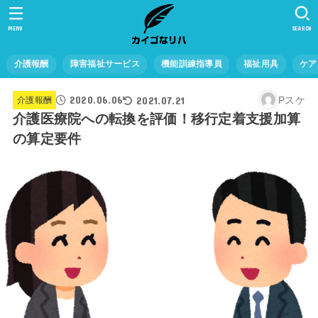
MENU
SEARCH
介護報酬
障害福祉サービス
機能訓練指導員
福祉用具
ケア
2020.06.06
2021.07.21
Pスケ
介護報酬
介護医療院への転換を評価！移行定着支援加算
の算定要件