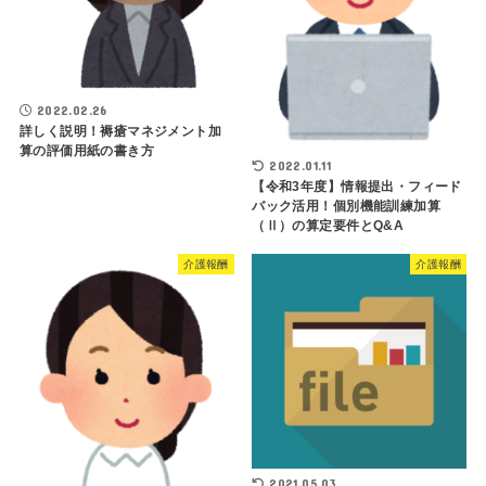
2022.02.26
詳しく説明！褥瘡マネジメント加
算の評価用紙の書き方
2022.01.11
【令和3年度】情報提出・フィード
バック活用！個別機能訓練加算
（Ⅱ）の算定要件とQ&A
介護報酬
介護報酬
2021.05.03