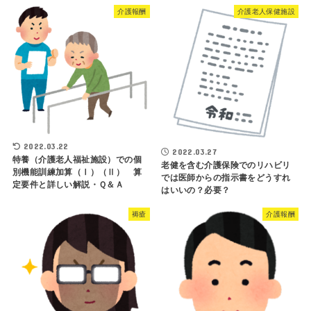
介護報酬
介護老人保健施設
2022.03.22
2022.03.27
特養（介護老人福祉施設）での個
老健を含む介護保険でのリハビリ
別機能訓練加算（Ⅰ）（Ⅱ） 算
では医師からの指示書をどうすれ
定要件と詳しい解説・Ｑ＆Ａ
はいいの？必要？
褥瘡
介護報酬