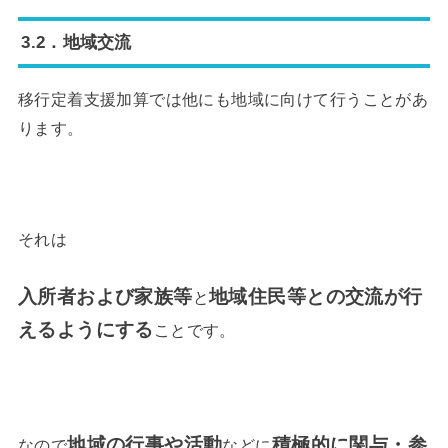
3.2．地域交流
移行定着支援加算では他にも地域に向けて行うことがあ
ります。
それは
入所者および家族等
地
域住民等との交流が行
と
えるようにする
ことです。
地域の行事や活動
積極的に関与・参
なので
などに