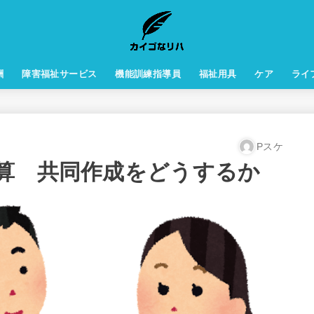
酬
障害福祉サービス
機能訓練指導員
福祉用具
ケア
ライ
Pスケ
算 共同作成をどうするか