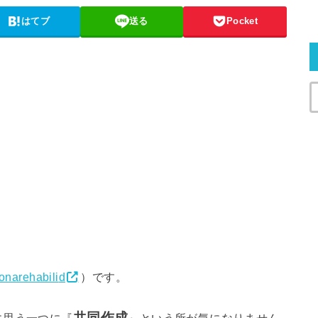
はてブ
送る
Pocket
narehabili
d
）です。
共同作成