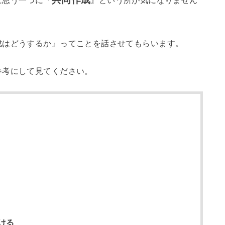
に思う一つに『
』という所が気になりません
』ってことを話させてもらいます。
成はどうするか
参考にして見てください。
ける